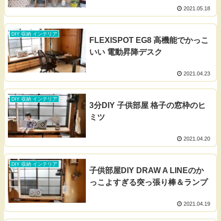
2021.05.18
DIY 収納 インテリア
FLEXISPOT EG8 高機能でかっこ
いい 電動昇降デスク
2021.04.23
DIY 収納 インテリア
3分DIY 子供部屋 格子の窓枠のヒ
ミツ
2021.04.20
DIY 収納 インテリア
子供部屋DIY DRAW A LINEのか
っこよすぎる突っ張り棒＆ランプ
2021.04.19