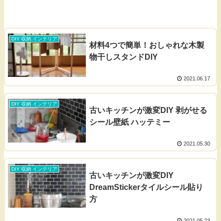
DIY 収納 インテリア
材料4つで簡単！おしゃれな木製
物干しスタンドDIY
2021.06.17
DIY 収納 インテリア
古いキッチンが激変DIY 剥がせる
シール壁紙 ハッテミー
2021.05.30
DIY 収納 インテリア
古いキッチンが激変DIY
DreamStickerタイルシール貼り
方
2021.05.23