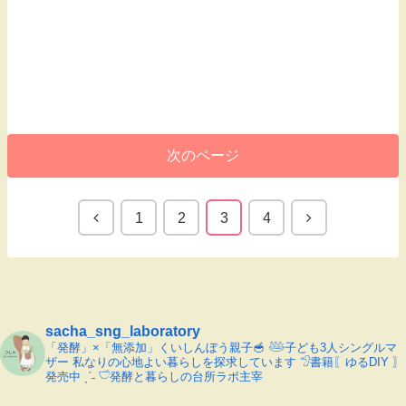
次のページ
1
2
3
4
sacha_sng_laboratory
「発酵」×「無添加」くいしんぼう親子🥣
𓅸子ども3人シングルマ
ザー
私なりの心地よい暮らしを探求しています
𓅿書籍〖ゆるDIY 〗
発売中 ˎˊ˗
𓎩発酵と暮らしの台所ラボ主宰