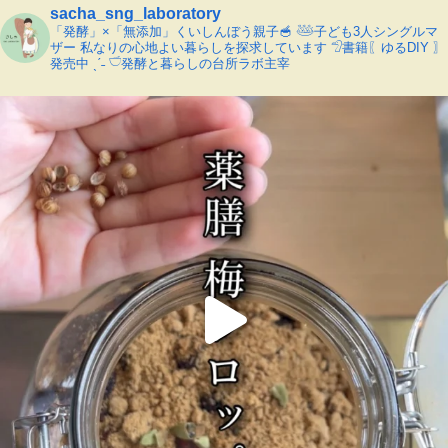
sacha_sng_laboratory
「発酵」×「無添加」くいしんぼう親子🥣
𓅸子ども3人シングルマ
ザー
私なりの心地よい暮らしを探求しています
𓅿書籍〖ゆるDIY 〗
発売中 ˎˊ˗
𓎩発酵と暮らしの台所ラボ主宰