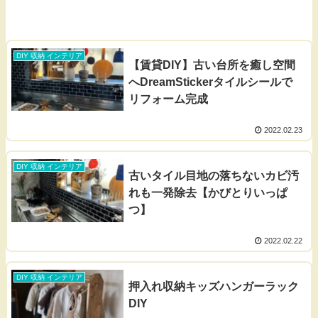
DIY 収納 インテリア
【賃貸DIY】古い台所を癒し空間
へDreamStickerタイルシールで
リフォーム完成
2022.02.23
DIY 収納 インテリア
古いタイル目地の落ちないカビ汚
れも一発除去【かびとりいっぱ
つ】
2022.02.22
DIY 収納 インテリア
押入れ収納キッズハンガーラック
DIY