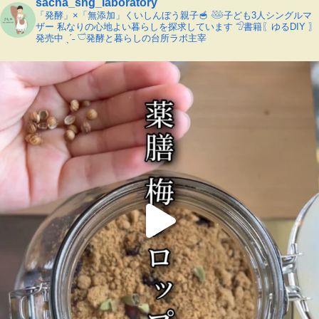
sacha_sng_laboratory
「発酵」×「無添加」くいしんぼう親子🥣
𓅸子ども3人シングルマ
ザー
私なりの心地よい暮らしを探求しています
𓅿書籍〖ゆるDIY 〗
発売中 ˎˊ˗
𓎩発酵と暮らしの台所ラボ主宰