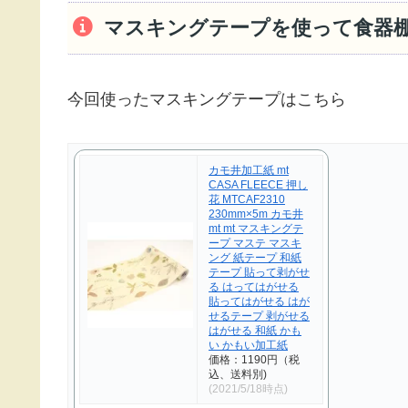
マスキングテープを使って食器棚
今回使ったマスキングテープはこちら
カモ井加工紙 mt
CASA FLEECE 押し
花 MTCAF2310
230mm×5m カモ井
mt mt マスキングテ
ープ マステ マスキ
ング 紙テープ 和紙
テープ 貼って剥がせ
る はってはがせる
貼ってはがせる はが
せるテープ 剥がせる
はがせる 和紙 かも
い かもい加工紙
価格：1190円（税
込、送料別)
(2021/5/18時点)