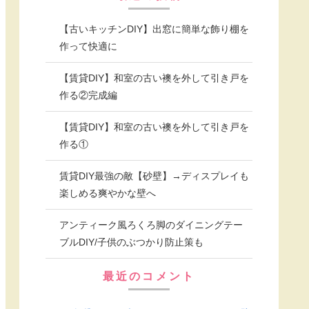
【古いキッチンDIY】出窓に簡単な飾り棚を
作って快適に
【賃貸DIY】和室の古い襖を外して引き戸を
作る②完成編
【賃貸DIY】和室の古い襖を外して引き戸を
作る①
賃貸DIY最強の敵【砂壁】→ディスプレイも
楽しめる爽やかな壁へ
アンティーク風ろくろ脚のダイニングテー
ブルDIY/子供のぶつかり防止策も
最近のコメント