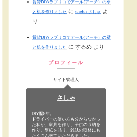
賃貸DIY/ラブリコでアール(アーチ）の壁
に
よ
と机を作りました
sacha さしゃ
り
賃貸DIY/ラブリコでアール(アーチ）の壁
に
するめ
より
と机を作りました
プロフィール
サイト管理人
さしゃ
DIY歴8年。
ドライバーの使い方も分からなかっ
た私が、家具を作り、子供の収納を
作り、壁紙を貼り、雑誌の取材にも
たくさん来ていただきました。