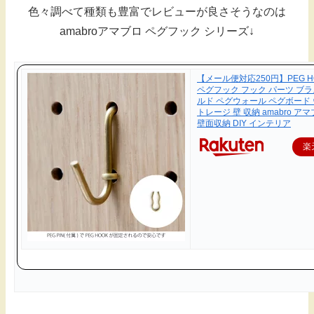
色々調べて種類も豊富でレビューが良さそうなのは
amabroアマブロ ペグフック シリーズ↓
【メール便対応250円】PEG HOO
ペグフック フック パーツ ブラ
ルド ペグウォール ペグボード
トレージ 壁 収納 amabro ア
壁面収納 DIY インテリア
楽