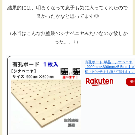
結果的には、明るくなって息子も気に入ってくれたので
良かったかなと思ってます◎
（本当はこんな無塗装のシナベニヤみたいなのが欲しか
った。。↓）
有孔ボード 単品 シナベニヤ
【900mm×600mm×5.5mm】
柄・ピッチをお選び頂けます
楽