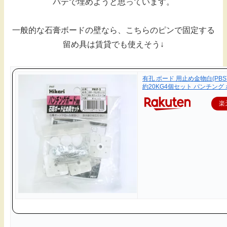
パテで埋めようと思っています。
一般的な石膏ボードの壁なら、こちらのピンで固定する
留め具は賃貸でも使えそう↓
有孔 ボード 用止め金物白(PBS
約20KG4個セット パンチング 
楽