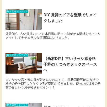
DIY 収納 インテリア
DIY 賃貸のドアを壁紙でリメイ
クしました
賃貸DIY。古い賃貸のドアに木目調の貼って剥がせる壁紙を使ってリ
メイクしてナチュラルな雰囲気になりました。
DIY 収納 インテリア
【角材DIY】古いサッシ窓を格
子枠のくつろぎヌックスペース
へ
古いサッシ窓と襖の扉が好きになれなくて、現状回復可能な方法で
格子の枠をDIYしたらくつろぎ空間ができました。使ったのは杉の角
材のみというお手軽さもポイント！
DIY 収納 インテリア