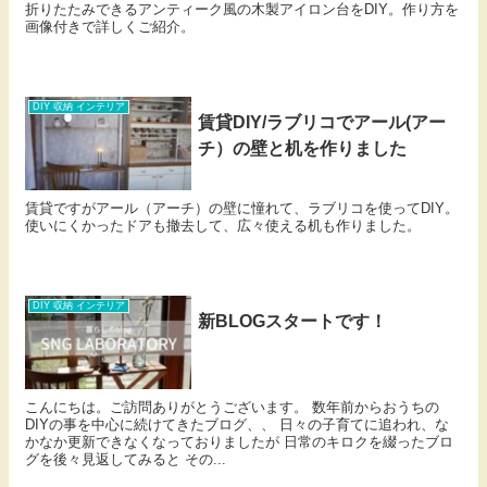
折りたたみできるアンティーク風の木製アイロン台をDIY。作り方を
画像付きで詳しくご紹介。
DIY 収納 インテリア
賃貸DIY/ラブリコでアール(アー
チ）の壁と机を作りました
賃貸ですがアール（アーチ）の壁に憧れて、ラブリコを使ってDIY。
使いにくかったドアも撤去して、広々使える机も作りました。
DIY 収納 インテリア
新BLOGスタートです！
こんにちは。ご訪問ありがとうございます。 数年前からおうちの
DIYの事を中心に続けてきたブログ、、 日々の子育てに追われ、な
かなか更新できなくなっておりましたが 日常のキロクを綴ったブロ
グを後々見返してみると その...