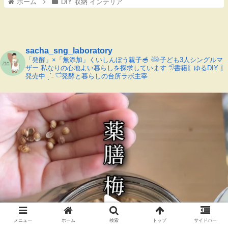
ホーム
DIY 収納 インテリア
sacha_sng_laboratory
「発酵」×「無添加」くいしんぼう親子🥣
𓅸子ども3人シングルマ
ザー
私なりの心地よい暮らしを探求しています
𓅿書籍〖ゆるDIY 〗
発売中 ˎˊ˗
𓎩発酵と暮らしの台所ラボ主宰
メニュー
ホーム
検索
トップ
サイドバー