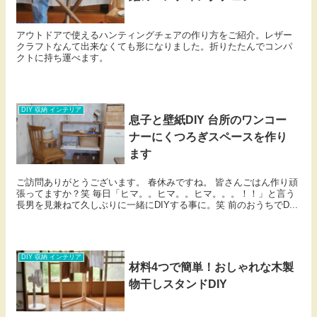
アウトドアで使えるハンティングチェアの作り方をご紹介。レザー
クラフトなんて出来なくても形になりました。折りたたんでコンパ
クトに持ち運べます。
DIY 収納 インテリア
息子と壁紙DIY 台所のワンコー
ナーにくつろぎスペースを作り
ます
ご訪問ありがとうございます。 春休みですね。 皆さんごはん作り頑
張ってますか？笑 毎日「ヒマ。。ヒマ。。ヒマ。。。！！」と言う
長男を見兼ねて久しぶりに一緒にDIYする事に。笑 前のおうちでD...
DIY 収納 インテリア
材料4つで簡単！おしゃれな木製
物干しスタンドDIY