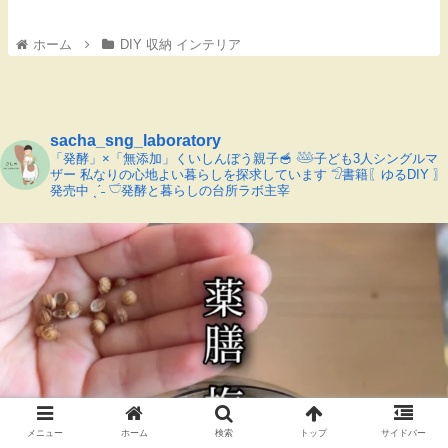
ホーム
DIY 収納 インテリア
sacha_sng_laboratory
「発酵」×「無添加」くいしんぼう親子🥣
𓅸子ども3人シングルマ
ザー
私なりの心地よい暮らしを探求しています
𓅿書籍〖ゆるDIY 〗
発売中 ˎˊ˗
𓎩発酵と暮らしの台所ラボ主宰
メニュー
ホーム
検索
トップ
サイドバー