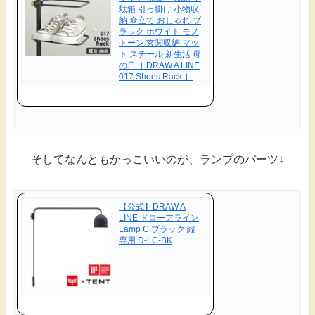
駄箱 引っ掛け 小物収
納 傘立て おしゃれ ブ
ラック ホワイト モノ
トーン 玄関収納 マッ
ト スチール 新生活 母
の日［ DRAW A LINE
017 Shoes Rack ］
そしてなんともかっこいいのが、ランプのパーツ↓
【公式】DRAW A
LINE ドローアライン
Lamp C ブラック 縦
専用 D-LC-BK