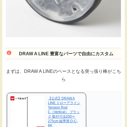
DRAW A LINE 豊富なパーツで自由にカスタム
まずは、DRAW A LINEのベースとなる突っ張り棒がこち
ら
【公式】DRAW A
LINE ドローアライン
Tension Rod
C（Vertical） ブラッ
ク 取付寸法200〜
275cm 縦専用 D-C-
BK