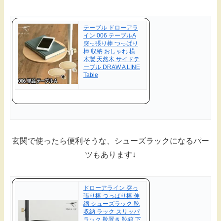
テーブル ドローアラ
イン 006 テーブルA
突っ張り棒 つっぱり
棒 収納 おしゃれ 横
木製 天然木 サイドテ
ーブル DRAW A LINE
Table
玄関で使ったら便利そうな、シューズラックになるパー
ツもあります↓
ドローアライン 突っ
張り棒 つっぱり棒 伸
縮 シューズラック 靴
収納 ラック スリッパ
ラック 靴置き 靴箱 下