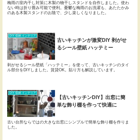
梅雨の室内干し対策に木製の物干しスタンドを自作しました。使わ
ない時は折り畳み可能で便利。憂鬱な梅雨のお洗濯も、あたたかみ
のある木製スタンドのお陰で、少し楽しくなりました。
DIY 収納 インテリア
古いキッチンが激変DIY 剥がせ
るシール壁紙 ハッテミー
剥がせるシール壁紙「ハッテミー」を使って、古いキッチンのタイ
ル部分をDIYしました。賃貸OK。貼り方も解説しています。
DIY 収納 インテリア
【古いキッチンDIY】出窓に簡
単な飾り棚を作って快適に
古い台所ならではの大きな出窓にシンプルで簡単な飾り棚を作りま
した。