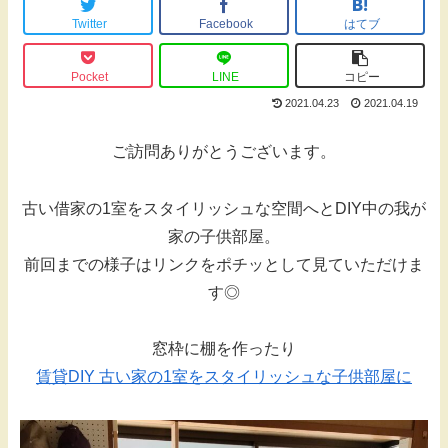
Twitter
Facebook
はてブ
Pocket
LINE
コピー
2021.04.23
2021.04.19
ご訪問ありがとうございます。
古い借家の1室をスタイリッシュな空間へとDIY中の我が
家の子供部屋。
前回までの様子はリンクをポチッとして見ていただけま
す◎
窓枠に棚を作ったり
賃貸DIY 古い家の1室をスタイリッシュな子供部屋に