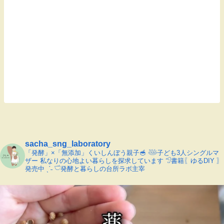
sacha_sng_laboratory
「発酵」×「無添加」くいしんぼう親子🥣
𓅸子ども3人シングルマ
ザー
私なりの心地よい暮らしを探求しています
𓅿書籍〖ゆるDIY 〗
発売中 ˎˊ˗
𓎩発酵と暮らしの台所ラボ主宰