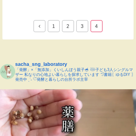
1
2
3
4
sacha_sng_laboratory
「発酵」×「無添加」くいしんぼう親子🥣
𓅸子ども3人シングルマ
ザー
私なりの心地よい暮らしを探求しています
𓅿書籍〖ゆるDIY 〗
発売中 ˎˊ˗
𓎩発酵と暮らしの台所ラボ主宰