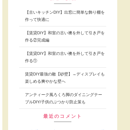
【古いキッチンDIY】出窓に簡単な飾り棚を
作って快適に
【賃貸DIY】和室の古い襖を外して引き戸を
作る②完成編
【賃貸DIY】和室の古い襖を外して引き戸を
作る①
賃貸DIY最強の敵【砂壁】→ディスプレイも
楽しめる爽やかな壁へ
アンティーク風ろくろ脚のダイニングテー
ブルDIY/子供のぶつかり防止策も
最近のコメント