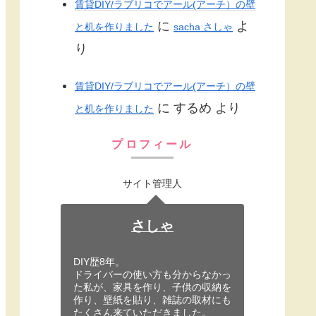
賃貸DIY/ラブリコでアール(アーチ）の壁
に
よ
と机を作りました
sacha さしゃ
り
賃貸DIY/ラブリコでアール(アーチ）の壁
に
するめ
より
と机を作りました
プロフィール
サイト管理人
さしゃ
DIY歴8年。
ドライバーの使い方も分からなかっ
た私が、家具を作り、子供の収納を
作り、壁紙を貼り、雑誌の取材にも
たくさん来ていただきました。