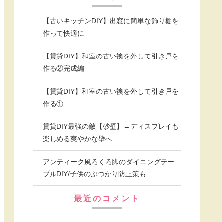
【古いキッチンDIY】出窓に簡単な飾り棚を
作って快適に
【賃貸DIY】和室の古い襖を外して引き戸を
作る②完成編
【賃貸DIY】和室の古い襖を外して引き戸を
作る①
賃貸DIY最強の敵【砂壁】→ディスプレイも
楽しめる爽やかな壁へ
アンティーク風ろくろ脚のダイニングテー
ブルDIY/子供のぶつかり防止策も
最近のコメント