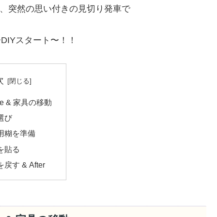
、突然の思い付きの見切り発車で
DIYスタート〜！！
次
ore & 家具の移動
選び
用糊を準備
を貼る
戻す & After