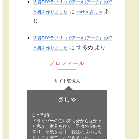
賃貸DIY/ラブリコでアール(アーチ）の壁
に
よ
と机を作りました
sacha さしゃ
り
賃貸DIY/ラブリコでアール(アーチ）の壁
に
するめ
より
と机を作りました
プロフィール
サイト管理人
さしゃ
DIY歴8年。
ドライバーの使い方も分からなかっ
た私が、家具を作り、子供の収納を
作り、壁紙を貼り、雑誌の取材にも
たくさん来ていただきました。