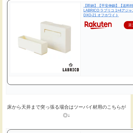
【即納】【平安伸銅】【送料
LABRICO ラブリコ 1×4アジ
DXO-21 オフホワイト
楽
床から天井まで突っ張る場合はツーバイ材用のこちらが
◎↓