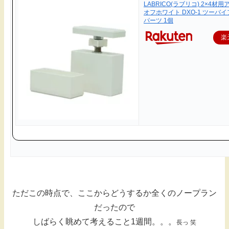
LABRICO(ラブリコ) 2×4材
オフホワイト DXO-1 ツー
パーツ 1個
楽
ただこの時点で、ここからどうするか全くのノープラン
だったので
しばらく眺めて考えること1週間。。。
長っ 笑