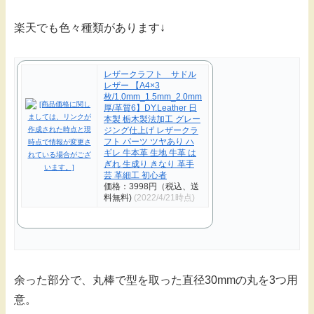
楽天でも色々種類があります↓
レザークラフト サドル
レザー 【A4×3
枚/1.0mm_1.5mm_2.0mm
厚/革質6】DY.Leather 日
本製 栃木製法加工 グレー
ジング仕上げ レザークラ
フト パーツ ツヤあり ハ
ギレ 牛本革 生地 牛革 は
ぎれ 生成り きなり 革手
芸 革細工 初心者
価格：3998円（税込、送
料無料)
(2022/4/21時点)
余った部分で、丸棒で型を取った直径30mmの丸を3つ用
意。