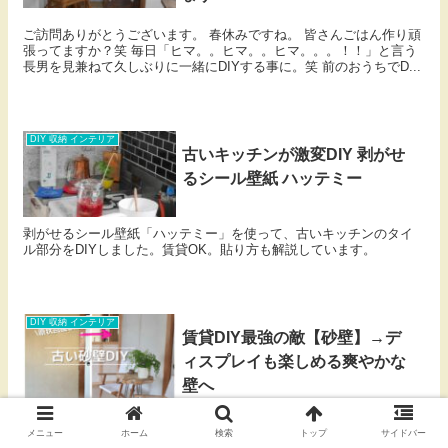
ご訪問ありがとうございます。 春休みですね。 皆さんごはん作り頑
張ってますか？笑 毎日「ヒマ。。ヒマ。。ヒマ。。。！！」と言う
長男を見兼ねて久しぶりに一緒にDIYする事に。笑 前のおうちでD...
DIY 収納 インテリア
古いキッチンが激変DIY 剥がせ
るシール壁紙 ハッテミー
剥がせるシール壁紙「ハッテミー」を使って、古いキッチンのタイ
ル部分をDIYしました。賃貸OK。貼り方も解説しています。
DIY 収納 インテリア
賃貸DIY最強の敵【砂壁】→デ
ィスプレイも楽しめる爽やかな
壁へ
触るとポロポロ落ちてくる砂壁に、なるべく原状回復可能な方法で
メニュー
ホーム
検索
トップ
サイドバー
ベニヤ板を貼って、マグネットペイントやペンキを塗って、ディス