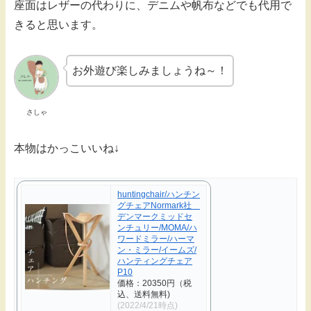
座面はレザーの代わりに、デニムや帆布などでも代用で
きると思います。
お外遊び楽しみましょうね～！
さしゃ
本物はかっこいいね↓
huntingchair/ハンチン
グチェアNormark社
デンマークミッドセ
ンチュリー/MOMA/ハ
ワードミラー/ハーマ
ン・ミラー/イームズ/
ハンティングチェア
P10
価格：20350円（税
込、送料無料)
(2022/4/21時点)