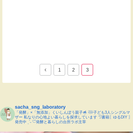
1
2
3
sacha_sng_laboratory
「発酵」×「無添加」くいしんぼう親子🥣
𓅸子ども3人シングルマ
ザー
私なりの心地よい暮らしを探求しています
𓅿書籍〖ゆるDIY 〗
発売中 ˎˊ˗
𓎩発酵と暮らしの台所ラボ主宰