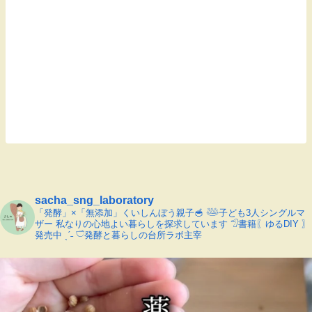
sacha_sng_laboratory
「発酵」×「無添加」くいしんぼう親子🥣
𓅸子ども3人シングルマ
ザー
私なりの心地よい暮らしを探求しています
𓅿書籍〖ゆるDIY 〗
発売中 ˎˊ˗
𓎩発酵と暮らしの台所ラボ主宰