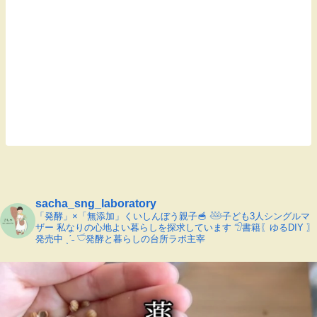
sacha_sng_laboratory
「発酵」×「無添加」くいしんぼう親子🥣
𓅸子ども3人シングルマ
ザー
私なりの心地よい暮らしを探求しています
𓅿書籍〖ゆるDIY 〗
発売中 ˎˊ˗
𓎩発酵と暮らしの台所ラボ主宰