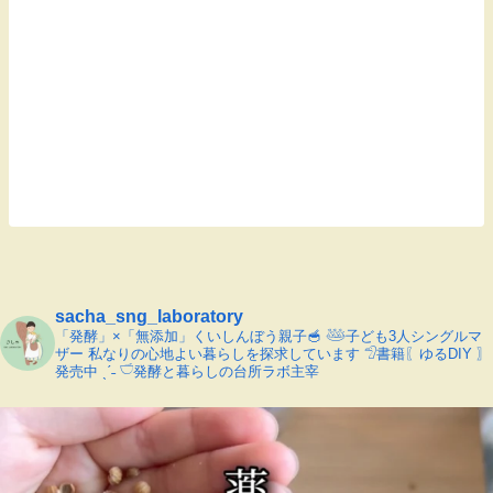
sacha_sng_laboratory
「発酵」×「無添加」くいしんぼう親子🥣
𓅸子ども3人シングルマ
ザー
私なりの心地よい暮らしを探求しています
𓅿書籍〖ゆるDIY 〗
発売中 ˎˊ˗
𓎩発酵と暮らしの台所ラボ主宰