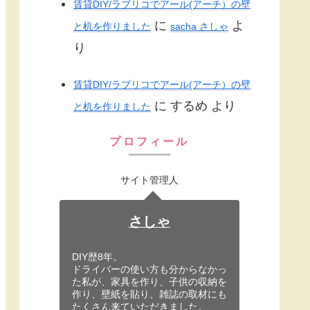
賃貸DIY/ラブリコでアール(アーチ）の壁
に
よ
と机を作りました
sacha さしゃ
り
賃貸DIY/ラブリコでアール(アーチ）の壁
に
するめ
より
と机を作りました
プロフィール
サイト管理人
さしゃ
DIY歴8年。
ドライバーの使い方も分からなかっ
た私が、家具を作り、子供の収納を
作り、壁紙を貼り、雑誌の取材にも
たくさん来ていただきました。