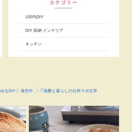
カテゴリー
100均DIY
DIY 収納 インテリア
キッチン
ゆるDIY 〗発売中 ˎˊ˗
𓎩発酵と暮らしの台所ラボ主宰