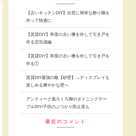
【古いキッチンDIY】出窓に簡単な飾り棚を
作って快適に
【賃貸DIY】和室の古い襖を外して引き戸を
作る②完成編
【賃貸DIY】和室の古い襖を外して引き戸を
作る①
賃貸DIY最強の敵【砂壁】→ディスプレイも
楽しめる爽やかな壁へ
アンティーク風ろくろ脚のダイニングテー
ブルDIY/子供のぶつかり防止策も
最近のコメント