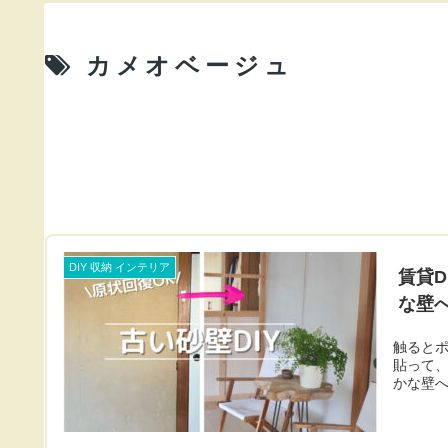
カメオベージュ
DIY 収納 インテリア
賃貸
な壁
触ると
貼って
かな壁へ