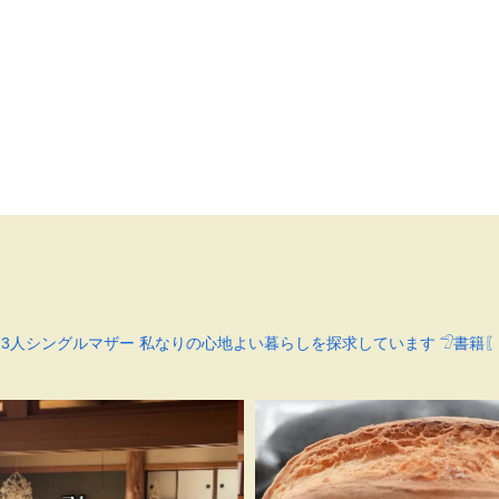
も3人シングルマザー
私なりの心地よい暮らしを探求しています
𓅿書籍〖